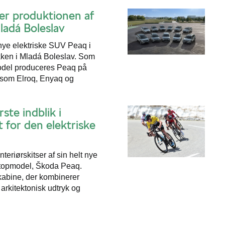
er produktionen af
ladá Boleslav
nye elektriske SUV Peaq i
ikken i Mladá Boleslav. Som
model produceres Peaq på
 som Elroq, Enyaq og
ste indblik i
 for den elektriske
teriørskitser af sin helt nye
 topmodel, Škoda Peaq.
 kabine, der kombinerer
arkitektonisk udtryk og