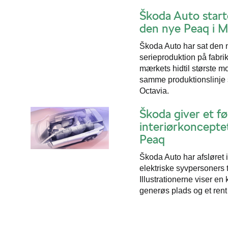
Škoda Auto start
den nye Peaq i M
Škoda Auto har sat den 
serieproduktion på fabr
mærkets hidtil største 
samme produktionslinje
Octavia.
Škoda giver et før
interiørkonceptet
Peaq
Škoda Auto har afsløret in
elektriske syvpersoners
Illustrationerne viser en
generøs plads og et rent 