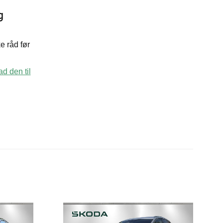
g
e råd før
d den til