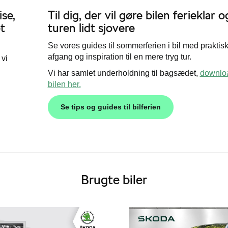
se,
Til dig, der vil gøre bilen ferieklar o
t
turen lidt sjovere
Se vores guides til sommerferien i bil med praktisk
afgang og inspiration til en mere tryg tur.
 vi
Vi har samlet underholdning til bagsædet,
downloa
bilen her.
Se tips og guides til bilferien
Brugte biler