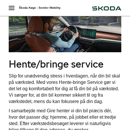
Škoda
Toggle
Škoda Køge - Semler Mobility
navigation
Hente/bringe service
Slip for unødvendig stress i hverdagen, når din bil skal
på værksted. Med vores Hente-bringe Service gør vi
værkstedet
det let og komfortabelt for dig at få din bil på værksted.
Vi sørger for, at din bil kommer sikkert til og fra
services
værkstedet, mens du kan fokusere på din dag.
I samarbejde med Gire henter vi din bil præcis dér,
hvor det passer dig: hjemme, på jobbet eller et tredje
sted. Efter værkstedsbesøget leverer vi naturligvis
bilen tilbage til den adresse, du ønsker.