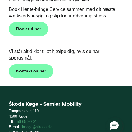
 service
Book Hente-bringe Service sammen med dit næste
værkstedsbesøg, og slip for unødvendig stress.
Book tid her
ing
Vi står altid klar til at hjælpe dig, hvis du har
spørgsmål.
orrudeskift
Kontakt os her
lse og bilpleje
Škoda Køge - Semler Mobility
Tangmosevej 110
4600 Køge
ens
Tlf.:
56 65 20 01
E-mail:
koege@skoda.dk